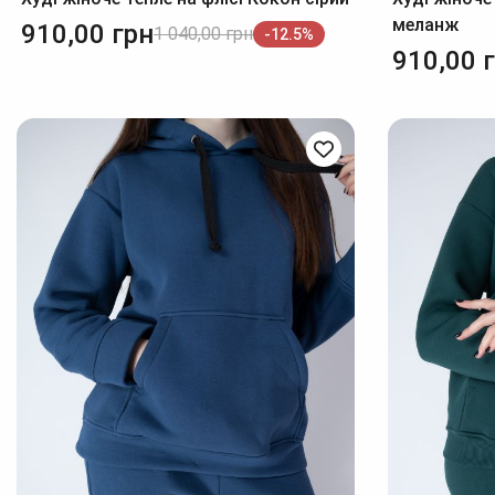
меланж
910,00
грн
1 040,00
грн
-12.5%
910,00