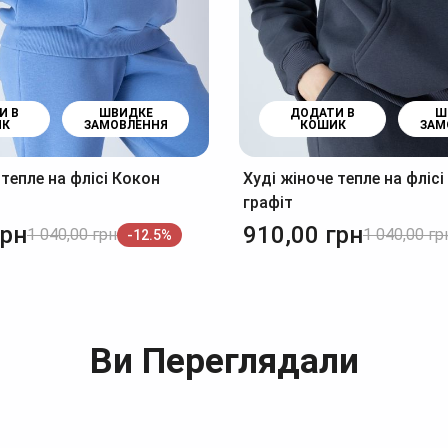
И В
ШВИДКЕ
ДОДАТИ В
Ш
ИК
ЗАМОВЛЕННЯ
КОШИК
ЗАМ
 тепле на флісі Кокон
Худі жіноче тепле на фліс
графіт
грн
910,00
грн
1 040,00
грн
1 040,00
гр
-12.5%
Ви Переглядали