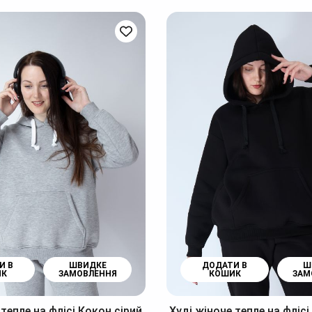
И В
ШВИДКЕ
ДОДАТИ В
Ш
ИК
ЗАМОВЛЕННЯ
КОШИК
ЗАМ
 тепле на флісі Кокон сірий
Худі жіноче тепле на фліс