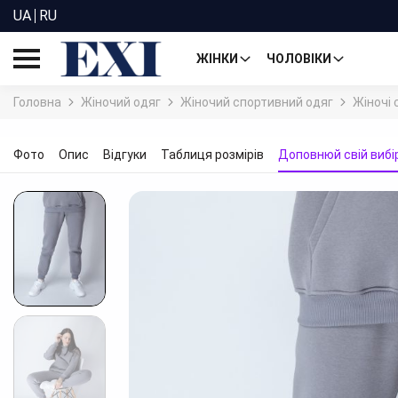
UA
RU
ЖІНКИ
ЧОЛОВІКИ
Головна
Жіночий одяг
Жіночий спортивний одяг
Жіночі 
Фото
Опис
Відгуки
Таблиця розмірів
Доповнюй свій вибі