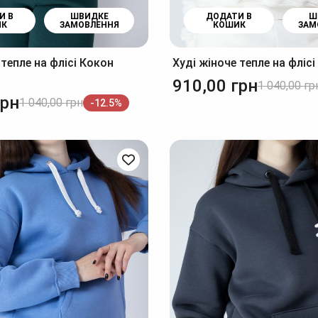
И В
ШВИДКЕ
ДОДАТИ В
Ш
ИК
ЗАМОВЛЕННЯ
КОШИК
ЗАМ
 тепле на флісі Кокон
Худі жіноче тепле на фліс
910,00
грн
1 040,00
гр
грн
1 040,00
грн
-12.5%