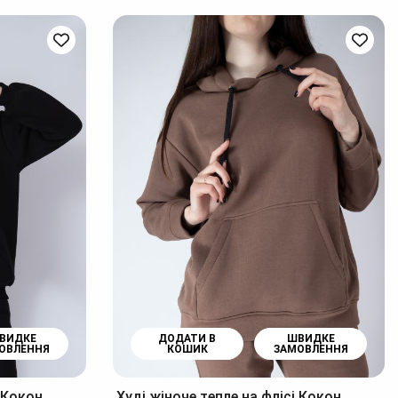
ВИДКЕ
ДОДАТИ В
ШВИДКЕ
ОВЛЕННЯ
КОШИК
ЗАМОВЛЕННЯ
і Кокон
Худі жіноче тепле на флісі Кокон