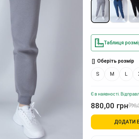
Таблиця розмі
Оберіть розмір
S
M
L
Є в наявності. Відправ
880,00
грн
990,
ДОДАТИ 