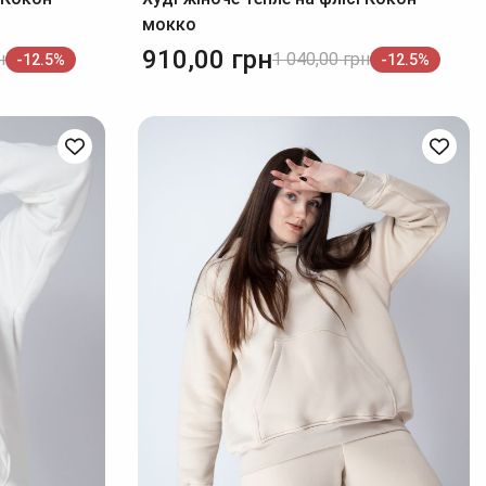
мокко
910,00
грн
н
1 040,00
грн
-12.5%
-12.5%