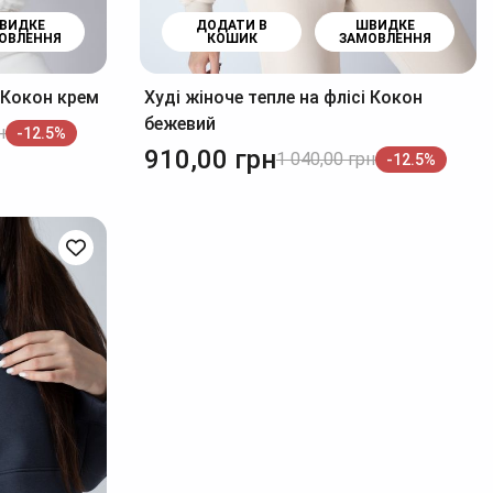
ВИДКЕ
ДОДАТИ В
ШВИДКЕ
ОВЛЕННЯ
КОШИК
ЗАМОВЛЕННЯ
і Кокон крем
Худі жіноче тепле на флісі Кокон
бежевий
н
-12.5%
910,00
грн
1 040,00
грн
-12.5%