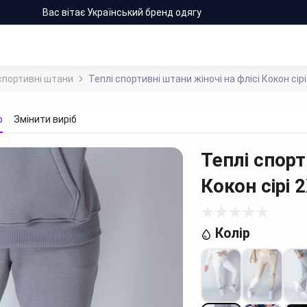
Вас вітає Український бренд одягу
спортивні штани
Теплі спортивні штани жіночі на флісі Кокон сірі
р
Змінити виріб
Теплі спорт
Кокон сірі
2
Колір