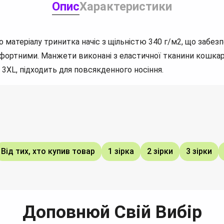
Опис
Характеристики
ого матеріалу тринитка начіс з щільністю 340 г/м2, що забе
омфортними. Манжети виконані з еластичної тканини кошка
 3XL, підходить для повсякденного носіння.
Від тих, хто купив товар
1 зірка
2 зірки
3 зірки
Доповнюй Свій Вибір