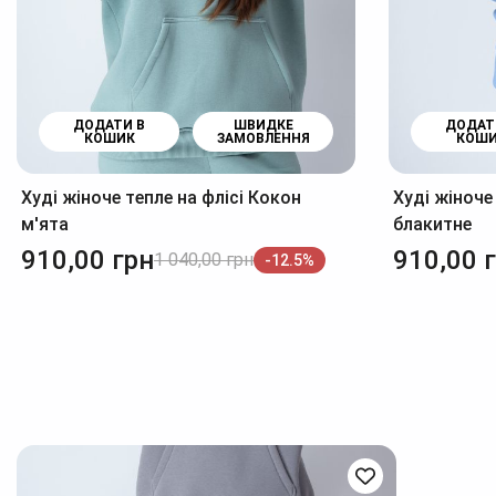
ДОДАТИ В
ШВИДКЕ
ДОДАТ
КОШИК
ЗАМОВЛЕННЯ
КОШ
Худі жіноче тепле на флісі Кокон
Худі жіноче
м'ята
блакитне
910,00
грн
910,00
1 040,00
грн
-12.5%