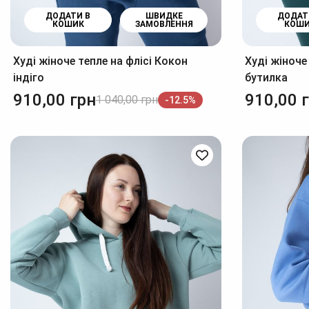
ДОДАТИ В
ШВИДКЕ
ДОДАТ
КОШИК
ЗАМОВЛЕННЯ
КОШ
Худі жіноче тепле на флісі Кокон
Худі жіноче
індіго
бутилка
910,00
грн
910,00
1 040,00
грн
-12.5%