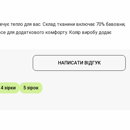
зпечує тепло для вас. Склад тканини включає 70% бавовни,
рсе для додаткового комфорту. Колір виробу додає
НАПИСАТИ ВІДГУК
4 зірки
5 зірок