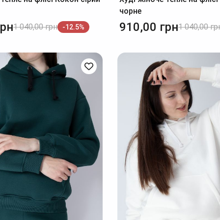
чорне
грн
910,00
грн
1 040,00
грн
1 040,00
гр
-12.5%