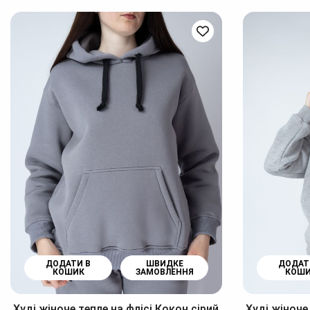
ДОДАТИ В
ШВИДКЕ
ДОДАТ
КОШИК
ЗАМОВЛЕННЯ
КОШ
Худі жіноче тепле на флісі Кокон сірий
Худі жіноче