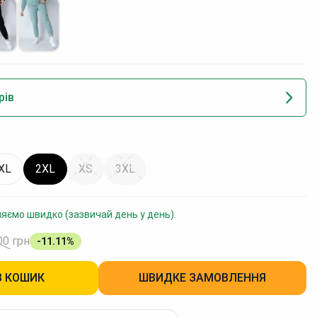
рів
XL
2XL
XS
3XL
ляємо швидко (зазвичай день у день).
00
грн
-11.11%
В КОШИК
ШВИДКЕ ЗАМОВЛЕННЯ