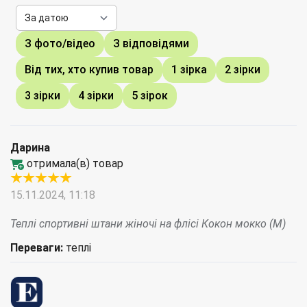
З фото/відео
З відповідями
Від тих, хто купив товар
1 зірка
2 зірки
3 зірки
4 зірки
5 зірок
Дарина
отримала(в) товар
15.11.2024, 11:18
Теплі спортивні штани жіночі на флісі Кокон мокко (M)
Переваги:
теплі