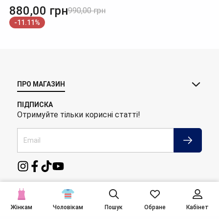
880,00
грн
990,00
грн
-11.11%
ПРО МАГАЗИН
ПІДПИСКА
Отримуйте тільки корисні статті!
Авторське право ©
2026
Інтернет-магазин «EXI™».
Жінкам
Пошук
Обране
Кабінет
Чоловікам
Всі права захищені!