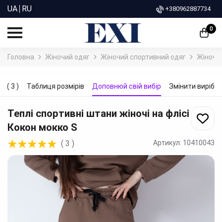
UA
RU
+380962887734
0
Головна
Жіночий одяг
Жіночий спортивний одяг
Жіночі 
ки
(
3
)
Таблиця розмірів
Доповнюй свій вибір
Змінити виріб
Теплі спортивні штани жіночі на флісі
Кокон мокко
S
(
3
)
Артикул:
10410043