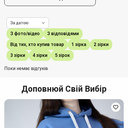
З фото/відео
З відповідями
Від тих, хто купив товар
1 зірка
2 зірки
3 зірки
4 зірки
5 зірок
Поки немає відгуків
Доповнюй Свій Вибір