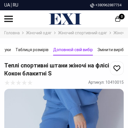
UA
RU
+380962887734
0
Головна
Жіночий одяг
Жіночий спортивний одяг
Жіночі 
ідгуки
Таблиця розмірів
Доповнюй свій вибір
Змінити виріб
Теплі спортивні штани жіночі на флісі
Кокон блакитні
S
Артикул:
10410015