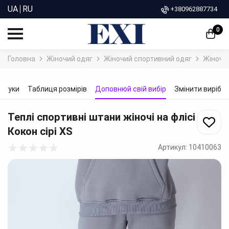
UA
RU
+380962887734
0
Головна
Жіночий одяг
Жіночий спортивний одяг
Жіночі 
ідгуки
Таблиця розмірів
Доповнюй свій вибір
Змінити виріб
Теплі спортивні штани жіночі на флісі
Кокон сірі
XS
Артикул:
10410063