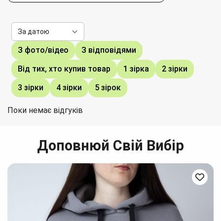
З фото/відео
З відповідями
Від тих, хто купив товар
1 зірка
2 зірки
3 зірки
4 зірки
5 зірок
Поки немає відгуків
Доповнюй Свій Вибір