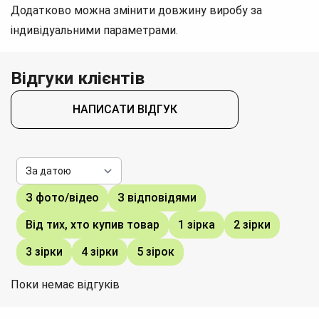
Додатково можна змінити довжину виробу за
індивідуальними параметрами.
Відгуки клієнтів
НАПИСАТИ ВІДГУК
З фото/відео
З відповідями
Від тих, хто купив товар
1 зірка
2 зірки
3 зірки
4 зірки
5 зірок
Поки немає відгуків