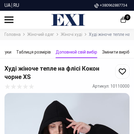
UA
RU
+380962887734
0
Головна
Жіночий одяг
Жіночі худі
Худі жіноче тепле на ф
ідгуки
Таблиця розмірів
Доповнюй свій вибір
Змінити виріб
Худі жіноче тепле на флісі Кокон
чорне
XS
Артикул:
10110000