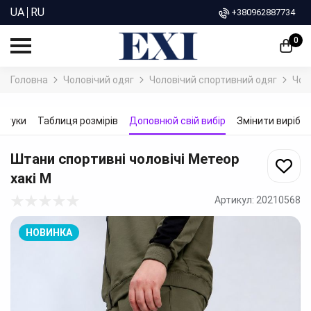
UA
RU
+380962887734
0
Головна
Чоловічий одяг
Чоловічий спортивний одяг
Чол
ідгуки
Таблиця розмірів
Доповнюй свій вибір
Змінити виріб
Штани спортивні чоловічі Метеор
хакі
M
Артикул:
20210568
НОВИНКА