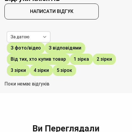
НАПИСАТИ ВІДГУК
З фото/відео
З відповідями
Від тих, хто купив товар
1 зірка
2 зірки
3 зірки
4 зірки
5 зірок
Поки немає відгуків
Ви Переглядали