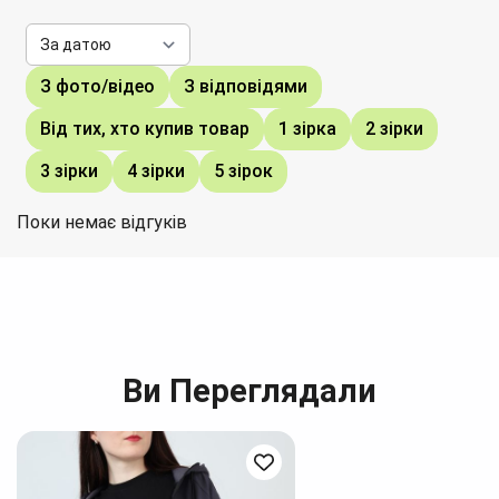
З фото/відео
З відповідями
Від тих, хто купив товар
1 зірка
2 зірки
3 зірки
4 зірки
5 зірок
Поки немає відгуків
Ви Переглядали