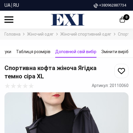
UA
RU
+380962887734
0
Головна
Жіночий одяг
Жіночий спортивний одяг
Спортив
ідгуки
Таблиця розмірів
Доповнюй свій вибір
Змінити виріб
Спортивна кофта жіноча Ягідка
темно сіра
XL
Артикул:
20110060